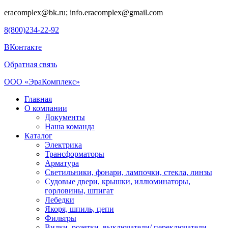
eracomplex@bk.ru; info.eracomplex@gmail.com
8(800)234-22-92
ВКонтакте
Обратная связь
ООО «ЭраКомплекс»
Главная
О компании
Документы
Наша команда
Каталог
Электрика
Трансформаторы
Арматура
Светильники, фонари, лампочки, стекла, линзы
Судовыe двери, крышки, иллюминаторы,
горловины, шпигат
Лебедки
Якоря, шпиль, цепи
Фильтры
Вилки, розетки, выключатели/ переключатели,