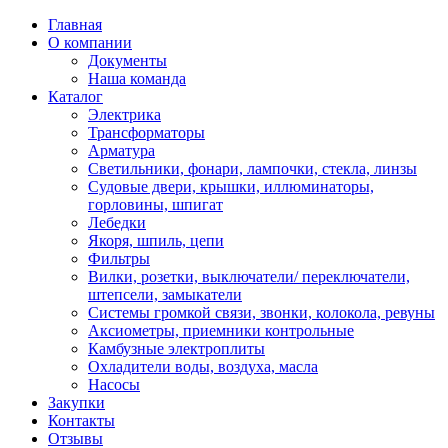
Главная
О компании
Документы
Наша команда
Каталог
Электрика
Трансформаторы
Арматура
Светильники, фонари, лампочки, стекла, линзы
Судовыe двери, крышки, иллюминаторы,
горловины, шпигат
Лебедки
Якоря, шпиль, цепи
Фильтры
Вилки, розетки, выключатели/ переключатели,
штепсели, замыкатели
Системы громкой связи, звонки, колокола, ревуны
Аксиометры, приемники контрольные
Камбузные электроплиты
Охладители воды, воздуха, масла
Насосы
Закупки
Контакты
Отзывы