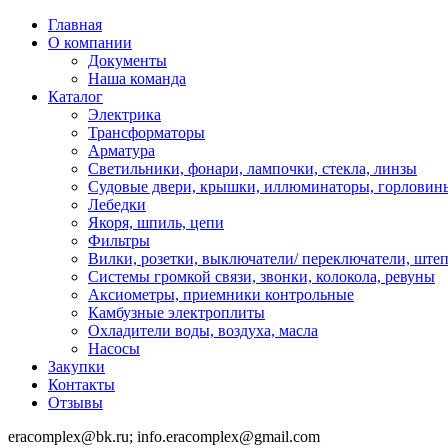
Главная
О компании
Документы
Наша команда
Каталог
Электрика
Трансформаторы
Арматура
Светильники, фонари, лампочки, стекла, линзы
Судовыe двери, крышки, иллюминаторы, горловин
Лебедки
Якоря, шпиль, цепи
Фильтры
Вилки, розетки, выключатели/ переключатели, штеп
Системы громкой связи, звонки, колокола, ревуны
Аксиометры, приемники контрольные
Камбузные электроплиты
Охладители воды, воздуха, масла
Насосы
Закупки
Контакты
Отзывы
eracomplex@bk.ru; info.eracomplex@gmail.com