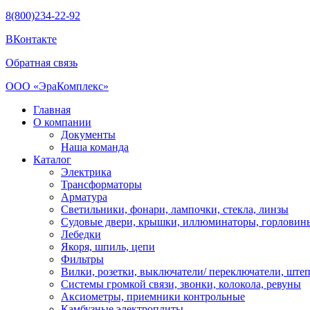
8(800)234-22-92
ВКонтакте
Обратная связь
ООО «ЭраКомплекс»
Главная
О компании
Документы
Наша команда
Каталог
Электрика
Трансформаторы
Арматура
Светильники, фонари, лампочки, стекла, линзы
Судовыe двери, крышки, иллюминаторы, горловин
Лебедки
Якоря, шпиль, цепи
Фильтры
Вилки, розетки, выключатели/ переключатели, штеп
Системы громкой связи, звонки, колокола, ревуны
Аксиометры, приемники контрольные
Камбузные электроплиты