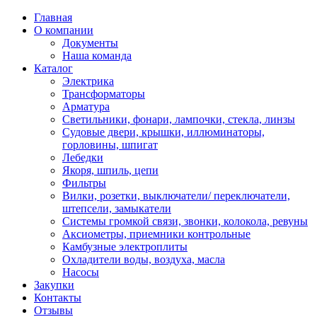
Главная
О компании
Документы
Наша команда
Каталог
Электрика
Трансформаторы
Арматура
Светильники, фонари, лампочки, стекла, линзы
Судовыe двери, крышки, иллюминаторы,
горловины, шпигат
Лебедки
Якоря, шпиль, цепи
Фильтры
Вилки, розетки, выключатели/ переключатели,
штепсели, замыкатели
Системы громкой связи, звонки, колокола, ревуны
Аксиометры, приемники контрольные
Камбузные электроплиты
Охладители воды, воздуха, масла
Насосы
Закупки
Контакты
Отзывы