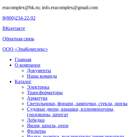
eracomplex@bk.ru; info.eracomplex@gmail.com
8(800)234-22-92
ВКонтакте
Обратная связь
ООО «ЭраКомплекс»
Главная
О компании
Документы
Наша команда
Каталог
Электрика
Трансформаторы
Арматура
Светильники, фонари, лампочки, стекла, линзы
Судовыe двери, крышки, иллюминаторы,
горловины, шпигат
Лебедки
Якоря, шпиль, цепи
Фильтры
Вилки, розетки, выключатели/ переключатели,