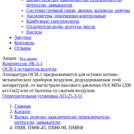
штепсели, замыкатели
Системы громкой связи, звонки, колокола, ревуны
Аксиометры, приемники контрольные
Камбузные электроплиты
Охладители воды, воздуха, масла
Насосы
Закупки
Контакты
Отзывы
Акции
/
Все акции
Компрессор ЭК-3-1
ОСВ-1 осушитель воздуха
Аппаратура ОСВ-1 предназначается для осушки оптико-
механических приборов воздухом, редуцированным этой
аппаратурой, от магистрали высокого давления 19,6 МПа (200
кгс/см2) или от баллона со сжатым воздухом.
Опреснительная установка АО-25-3-11
Главная
Каталог
Вилки, розетки, выключатели/ переключатели,
штепсели, замыкатели
ПМВ, ПМФ-45, ПМФ-90, ПМВФ