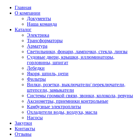
Главная
О компании
Документы
Наша команда
Каталог
Электрика
Трансформаторы
Арматура
Светильники, фонари, лампочки, стекла, линзы
Судовыe двери, крышки, иллюминаторы,
горловины, шпигат
Лебедки
Якоря, шпиль, цепи
Фильтры
Вилки, розетки, выключатели/ переключатели,
штепсели, замыкатели
Системы громкой связи, звонки, колокола, ревуны
Аксиометры, приемники контрольные
Камбузные электроплиты
Охладители воды, воздуха, масла
Насосы
Закупки
Контакты
Отзывы