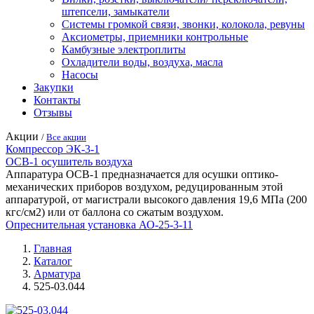
штепсели, замыкатели
Системы громкой связи, звонки, колокола, ревуны
Аксиометры, приемники контрольные
Камбузные электроплиты
Охладители воды, воздуха, масла
Насосы
Закупки
Контакты
Отзывы
Акции
/
Все акции
Компрессор ЭК-3-1
ОСВ-1 осушитель воздуха
Аппаратура ОСВ-1 предназначается для осушки оптико-
механических приборов воздухом, редуцированным этой
аппаратурой, от магистрали высокого давления 19,6 МПа (200
кгс/см2) или от баллона со сжатым воздухом.
Опреснительная установка АО-25-3-11
Главная
Каталог
Арматура
525-03.044