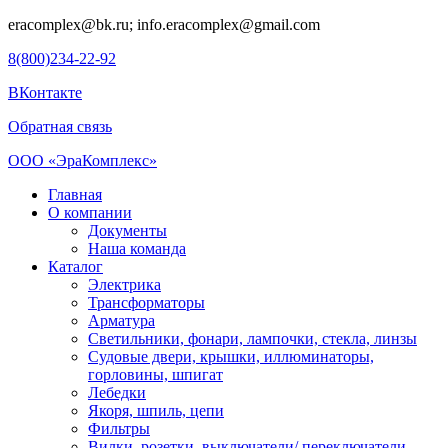
eracomplex@bk.ru; info.eracomplex@gmail.com
8(800)234-22-92
ВКонтакте
Обратная связь
ООО «ЭраКомплекс»
Главная
О компании
Документы
Наша команда
Каталог
Электрика
Трансформаторы
Арматура
Светильники, фонари, лампочки, стекла, линзы
Судовыe двери, крышки, иллюминаторы,
горловины, шпигат
Лебедки
Якоря, шпиль, цепи
Фильтры
Вилки, розетки, выключатели/ переключатели,