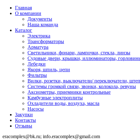
Главная
О компании
Документы
Наша команда
Каталог
Электрика
Трансформаторы
Арматура
Светильники, фонари, лампочки, стекла, линзы
Судовыe двери, крышки, иллюминаторы, горловин
Лебедки
Якоря, шпиль, цепи
Фильтры
Вилки, розетки, выключатели/ переключатели, штеп
Системы громкой связи, звонки, колокола, ревуны
Аксиометры, приемники контрольные
Камбузные электроплиты
Охладители воды, воздуха, масла
Насосы
Закупки
Контакты
Отзывы
eracomplex@bk.ru; info.eracomplex@gmail.com