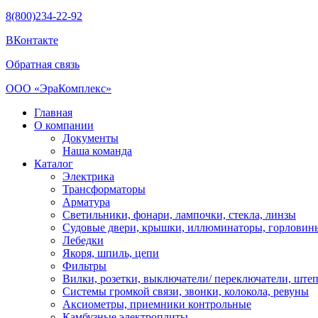
8(800)234-22-92
ВКонтакте
Обратная связь
ООО «ЭраКомплекс»
Главная
О компании
Документы
Наша команда
Каталог
Электрика
Трансформаторы
Арматура
Светильники, фонари, лампочки, стекла, линзы
Судовыe двери, крышки, иллюминаторы, горловин
Лебедки
Якоря, шпиль, цепи
Фильтры
Вилки, розетки, выключатели/ переключатели, штеп
Системы громкой связи, звонки, колокола, ревуны
Аксиометры, приемники контрольные
Камбузные электроплиты