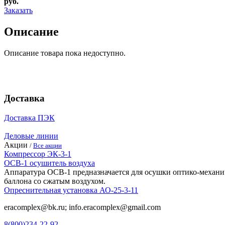
руб.
Заказать
Описание
Описание товара пока недоступно.
Доставка
Доставка ПЭК
Деловые линии
Акции
/
Все акции
Компрессор ЭК-3-1
ОСВ-1 осушитель воздуха
Аппаратура ОСВ-1 предназначается для осушки оптико-механич
баллона со сжатым воздухом.
Опреснительная установка АО-25-3-11
eracomplex@bk.ru; info.eracomplex@gmail.com
8(800)234-22-92