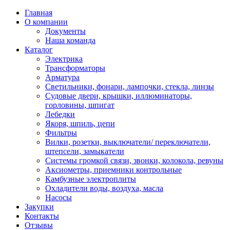
Главная
О компании
Документы
Наша команда
Каталог
Электрика
Трансформаторы
Арматура
Светильники, фонари, лампочки, стекла, линзы
Судовыe двери, крышки, иллюминаторы,
горловины, шпигат
Лебедки
Якоря, шпиль, цепи
Фильтры
Вилки, розетки, выключатели/ переключатели,
штепсели, замыкатели
Системы громкой связи, звонки, колокола, ревуны
Аксиометры, приемники контрольные
Камбузные электроплиты
Охладители воды, воздуха, масла
Насосы
Закупки
Контакты
Отзывы