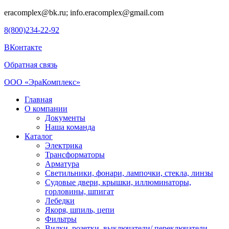
eracomplex@bk.ru; info.eracomplex@gmail.com
8(800)234-22-92
ВКонтакте
Обратная связь
ООО «ЭраКомплекс»
Главная
О компании
Документы
Наша команда
Каталог
Электрика
Трансформаторы
Арматура
Светильники, фонари, лампочки, стекла, линзы
Судовыe двери, крышки, иллюминаторы,
горловины, шпигат
Лебедки
Якоря, шпиль, цепи
Фильтры
Вилки, розетки, выключатели/ переключатели,