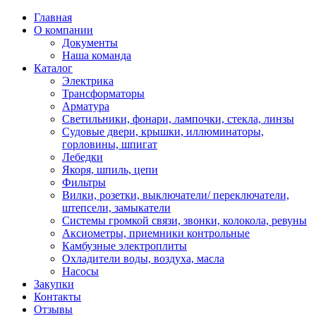
Главная
О компании
Документы
Наша команда
Каталог
Электрика
Трансформаторы
Арматура
Светильники, фонари, лампочки, стекла, линзы
Судовыe двери, крышки, иллюминаторы,
горловины, шпигат
Лебедки
Якоря, шпиль, цепи
Фильтры
Вилки, розетки, выключатели/ переключатели,
штепсели, замыкатели
Системы громкой связи, звонки, колокола, ревуны
Аксиометры, приемники контрольные
Камбузные электроплиты
Охладители воды, воздуха, масла
Насосы
Закупки
Контакты
Отзывы