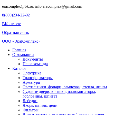
eracomplex@bk.ru; info.eracomplex@gmail.com
8(800)234-22-92
ВКонтакте
Обратная связь
ООО «ЭраКомплекс»
Главная
О компании
Документы
Наша команда
Каталог
Электрика
Трансформаторы
Арматура
Светильники, фонари, лампочки, стекла, линзы
Судовыe двери, крышки, иллюминаторы,
горловины, шпигат
Лебедки
Якоря, шпиль, цепи
Фильтры
Вилки, розетки, выключатели/ переключатели,