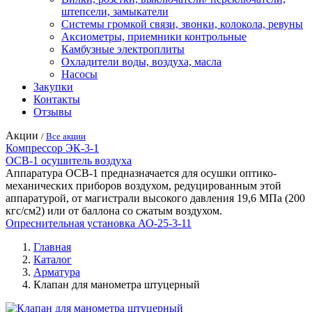
штепсели, замыкатели
Системы громкой связи, звонки, колокола, ревуны
Аксиометры, приемники контрольные
Камбузные электроплиты
Охладители воды, воздуха, масла
Насосы
Закупки
Контакты
Отзывы
Акции
/
Все акции
Компрессор ЭК-3-1
ОСВ-1 осушитель воздуха
Аппаратура ОСВ-1 предназначается для осушки оптико-
механических приборов воздухом, редуцированным этой
аппаратурой, от магистрали высокого давления 19,6 МПа (200
кгс/см2) или от баллона со сжатым воздухом.
Опреснительная установка АО-25-3-11
Главная
Каталог
Арматура
Клапан для манометра штуцерный